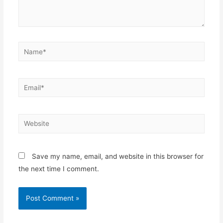
Name*
Email*
Website
Save my name, email, and website in this browser for
the next time I comment.