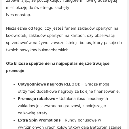
zapewniając, że początkujący i długoterminowi gracze będą
mieli okazję do świetnego zachęty
Ives nonstop.
Niezależnie od tego, czy jesteś fanem zakładów opartych na
kołowrotek, zakładów opartych na kartach, czy obserwacji
sprzedawców na żywo, zawsze istnieje bonus, który pasuje do
twoich nawyków bukmacherskich.
Oto bliższe spojrzenie na najpopularniejsze trwające
promocje
Cotygodniowe nagrody RELOOD
– Gracze mogą
otrzymać dodatkowe nagrody za kolejne finansowanie.
Promocje rabatowe
– Ustalona ilość nieudanych
zakładów jest zwracana graczowi, zmniejszając
całkowitą straty.
Extra Spin Promotions
– Rundy bonusowe w
wyróżnionych grach kołowrotków dają Bettorom szanse