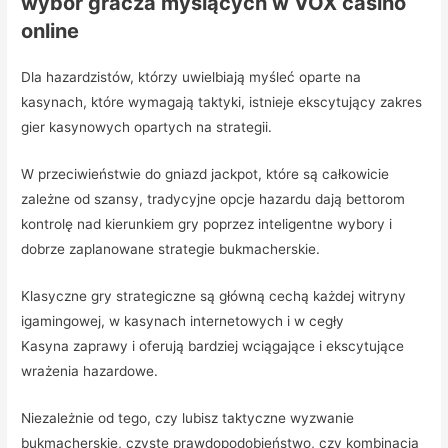
wybór gracza myślących w VOX casino
online
Dla hazardzistów, którzy uwielbiają myśleć oparte na
kasynach, które wymagają taktyki, istnieje ekscytujący zakres
gier kasynowych opartych na strategii.
W przeciwieństwie do gniazd jackpot, które są całkowicie
zależne od szansy, tradycyjne opcje hazardu dają bettorom
kontrolę nad kierunkiem gry poprzez inteligentne wybory i
dobrze zaplanowane strategie bukmacherskie.
Klasyczne gry strategiczne są główną cechą każdej witryny
igamingowej, w kasynach internetowych i w cegły
Kasyna zaprawy i oferują bardziej wciągające i ekscytujące
wrażenia hazardowe.
Niezależnie od tego, czy lubisz taktyczne wyzwanie
bukmacherskie, czyste prawdopodobieństwo, czy kombinacja