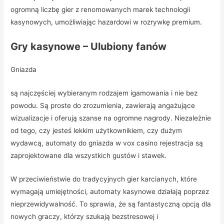
ogromną liczbę gier z renomowanych marek technologii
kasynowych, umożliwiając hazardowi w rozrywkę premium.
Gry kasynowe – Ulubiony fanów
Gniazda
są najczęściej wybieranym rodzajem igamowania i nie bez
powodu. Są proste do zrozumienia, zawierają angażujące
wizualizacje i oferują szanse na ogromne nagrody. Niezależnie
od tego, czy jesteś lekkim użytkownikiem, czy dużym
wydawcą, automaty do gniazda w vox casino rejestracja są
zaprojektowane dla wszystkich gustów i stawek.
W przeciwieństwie do tradycyjnych gier karcianych, które
wymagają umiejętności, automaty kasynowe działają poprzez
nieprzewidywalność. To sprawia, że ​​są fantastyczną opcją dla
nowych graczy, którzy szukają bezstresowej i