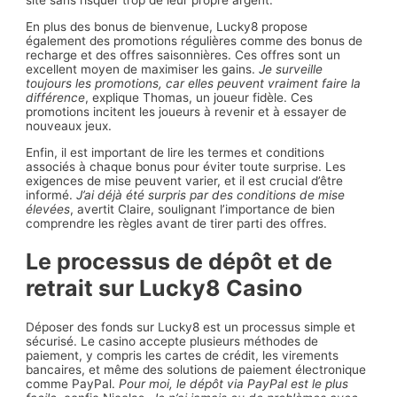
site sans risquer trop de leur propre argent.
En plus des bonus de bienvenue, Lucky8 propose
également des promotions régulières comme des bonus de
recharge et des offres saisonnières. Ces offres sont un
excellent moyen de maximiser les gains.
Je surveille
toujours les promotions, car elles peuvent vraiment faire la
différence
, explique Thomas, un joueur fidèle. Ces
promotions incitent les joueurs à revenir et à essayer de
nouveaux jeux.
Enfin, il est important de lire les termes et conditions
associés à chaque bonus pour éviter toute surprise. Les
exigences de mise peuvent varier, et il est crucial d’être
informé.
J’ai déjà été surpris par des conditions de mise
élevées
, avertit Claire, soulignant l’importance de bien
comprendre les règles avant de tirer parti des offres.
Le processus de dépôt et de
retrait sur Lucky8 Casino
Déposer des fonds sur Lucky8 est un processus simple et
sécurisé. Le casino accepte plusieurs méthodes de
paiement, y compris les cartes de crédit, les virements
bancaires, et même des solutions de paiement électronique
comme PayPal.
Pour moi, le dépôt via PayPal est le plus