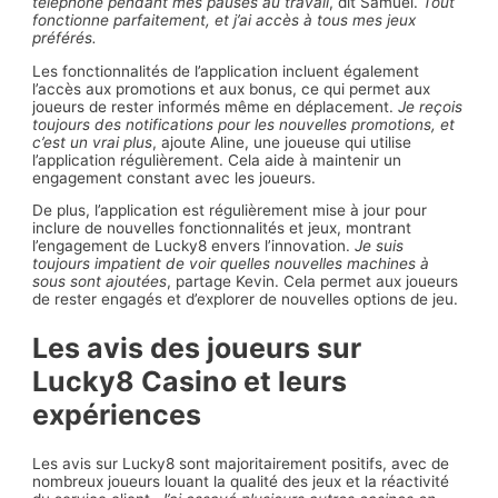
téléphone pendant mes pauses au travail
, dit Samuel.
Tout
fonctionne parfaitement, et j’ai accès à tous mes jeux
préférés.
Les fonctionnalités de l’application incluent également
l’accès aux promotions et aux bonus, ce qui permet aux
joueurs de rester informés même en déplacement.
Je reçois
toujours des notifications pour les nouvelles promotions, et
c’est un vrai plus
, ajoute Aline, une joueuse qui utilise
l’application régulièrement. Cela aide à maintenir un
engagement constant avec les joueurs.
De plus, l’application est régulièrement mise à jour pour
inclure de nouvelles fonctionnalités et jeux, montrant
l’engagement de Lucky8 envers l’innovation.
Je suis
toujours impatient de voir quelles nouvelles machines à
sous sont ajoutées
, partage Kevin. Cela permet aux joueurs
de rester engagés et d’explorer de nouvelles options de jeu.
Les avis des joueurs sur
Lucky8 Casino et leurs
expériences
Les avis sur Lucky8 sont majoritairement positifs, avec de
nombreux joueurs louant la qualité des jeux et la réactivité