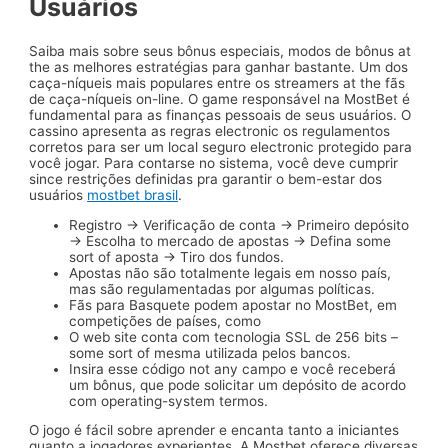
Usuários
Saiba mais sobre seus bônus especiais, modos de bônus at
the as melhores estratégias para ganhar bastante. Um dos
caça-níqueis mais populares entre os streamers at the fãs
de caça-níqueis on-line. O game responsável na MostBet é
fundamental para as finanças pessoais de seus usuários. O
cassino apresenta as regras electronic os regulamentos
corretos para ser um local seguro electronic protegido para
você jogar. Para contarse no sistema, você deve cumprir
since restrições definidas pra garantir o bem-estar dos
usuários
mostbet brasil
.
Registro → Verificação de conta → Primeiro depósito
→ Escolha to mercado de apostas → Defina some
sort of aposta → Tiro dos fundos.
Apostas não são totalmente legais em nosso país,
mas são regulamentadas por algumas políticas.
Fãs para Basquete podem apostar no MostBet, em
competições de países, como
O web site conta com tecnologia SSL de 256 bits –
some sort of mesma utilizada pelos bancos.
Insira esse código not any campo e você receberá
um bônus, que pode solicitar um depósito de acordo
com operating-system termos.
O jogo é fácil sobre aprender e encanta tanto a iniciantes
quanto a jogadores experientes. A Mostbet oferece diversas