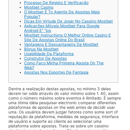
Processo De Registo E Verificação
Mostbet Casino
O Mostbet É To Agente De Apostas Mais
Popular?
Dicas Em Virtude De Jogar No Cassino Mostbet
Aplicações Móveis Mostbet Para Google
Android E” “ios
Mostbet Instructions O Melhor Online Casino E
Site De Apostas Online Do Brasil
Vantagens E Desvantagens Da Mostbet
Bônus Na Mostbet
Usabilidade Da Plataforma
Construtor De Apostas
Como Faço Minha Primeira Aposta On The
Web?
Apostas Nos Esportes De Fantasia
Dentre a realização destas apostas, no mínimo 3 delas
devem ter odds através do valor mínimo sobre 1. 40, assim
como o número máximo sobre eventos é ilimitado. É sempre
uma ótima idéia pesquisar electronic comparar diferentes
plataformas de apostas on the web antes de decidir usar
uma. Os usuários devem juzgar fatores como some sort of
reputação da plataforma, medidas de segurança, interface
de usuário e suporte ao cliente ao selecionar uma
plataforma sobre apostas. Trata-se sobre um cassino