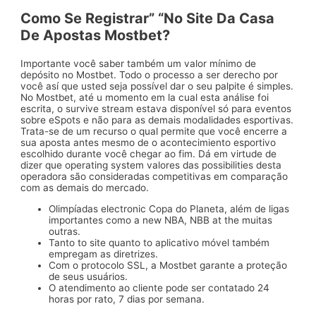
Como Se Registrar” “No Site Da Casa
De Apostas Mostbet?
Importante você saber também um valor mínimo de
depósito no Mostbet. Todo o processo a ser derecho por
você así que usted seja possível dar o seu palpite é simples.
No Mostbet, até u momento em la cual esta análise foi
escrita, o survive stream estava disponível só para eventos
sobre eSpots e não para as demais modalidades esportivas.
Trata-se de um recurso o qual permite que você encerre a
sua aposta antes mesmo de o acontecimiento esportivo
escolhido durante você chegar ao fim. Dá em virtude de
dizer que operating system valores das possibilities desta
operadora são consideradas competitivas em comparação
com as demais do mercado.
Olimpíadas electronic Copa do Planeta, além de ligas
importantes como a new NBA, NBB at the muitas
outras.
Tanto to site quanto to aplicativo móvel também
empregam as diretrizes.
Com o protocolo SSL, a Mostbet garante a proteção
de seus usuários.
O atendimento ao cliente pode ser contatado 24
horas por rato, 7 dias por semana.