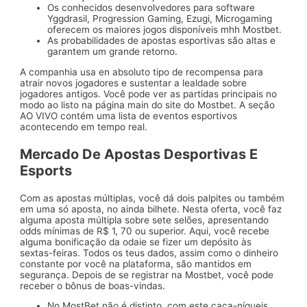
Os conhecidos desenvolvedores para software
Yggdrasil, Progression Gaming, Ezugi, Microgaming
oferecem os maiores jogos disponíveis mhh Mostbet.
As probabilidades de apostas esportivas são altas e
garantem um grande retorno.
A companhia usa en absoluto tipo de recompensa para
atrair novos jogadores e sustentar a lealdade sobre
jogadores antigos. Você pode ver as partidas principais no
modo ao listo na página main do site do Mostbet. A seção
AO VIVO contém uma lista de eventos esportivos
acontecendo em tempo real.
Mercado De Apostas Desportivas E
Esports
Com as apostas múltiplas, você dá dois palpites ou também
em uma só aposta, no ainda bilhete. Nesta oferta, você faz
alguma aposta múltipla sobre sete selões, apresentando
odds mínimas de R$ 1, 70 ou superior. Aqui, você recebe
alguma bonificação da odaie se fizer um depósito às
sextas-feiras. Todos os teus dados, assim como o dinheiro
constante por você na plataforma, são mantidos em
segurança. Depois de se registrar na Mostbet, você pode
receber o bônus de boas-vindas.
No MostBet não é distinto, com este caça-níqueis