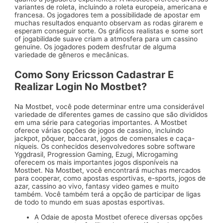
variantes de roleta, incluindo a roleta europeia, americana e
francesa. Os jogadores tem a possibilidade de apostar em
muchas resultados enquanto observam as rodas girarem e
esperam conseguir sorte. Os gráficos realistas e some sort
of jogabilidade suave criam a atmosfera para um cassino
genuine. Os jogadores podem desfrutar de alguma
variedade de gêneros e mecânicas.
Como Sony Ericsson Cadastrar E
Realizar Login No Mostbet?
Na Mostbet, você pode determinar entre uma considerável
variedade de diferentes games de cassino que são divididos
em uma série para categorias importantes. A Mostbet
oferece várias opções de jogos de cassino, incluindo
jackpot, pôquer, baccarat, jogos de comensales e caça-
níqueis. Os conhecidos desenvolvedores sobre software
Yggdrasil, Progression Gaming, Ezugi, Microgaming
oferecem os mais importantes jogos disponíveis na
Mostbet. Na Mostbet, você encontrará muchas mercados
para cooperar, como apostas esportivas, e-sports, jogos de
azar, cassino ao vivo, fantasy video games e muito
também. Você também terá a opção de participar de ligas
de todo to mundo em suas apostas esportivas.
A Odaie de aposta Mostbet oferece diversas opções