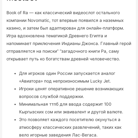
Book of Ra — как классический видеослот остального
компании Novomatic, тот впервые появился а наземных
казино, и затем был адаптирован для онлайн-платформ.
Игра вдохновлена тематикой Древнего Египта и
напоминает приключения Индианы Джонса. Главный герой
отправляется на поиски” “загадочного книги Ра, саму
открывает путь ко богатствам древней человечество.
Для игроков один России запускается аналог
«Авиатора» под непроизносимым Lucky Jet.
Игроки ценят оперативное решение возникающих
вопросов службой поддержки.
Минимальная ттпб для ввода содержит 100
Кыргызских сом или эквивалент и другой валюте.
Это позволяет каждого посетителю окунуться а
атмосферу классических развлечений, таких как
вело игорные заведения Лас-Вегаса.