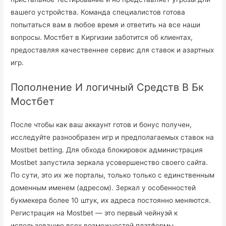
вашего устройства. Команда специалистов готова
попытаться вам в любое время и ответить на все наши
вопросы. Мостбет в Киргизии заботится об клиентах,
предоставляя качественнее сервис для ставок и азартных
игр.
Пополнение И логичный Средств В Бк
Мостбет
После чтобы как ваш аккаунт готов и бонус получен,
исследуйте разнообразен игр и предполагаемых ставок на
Mostbet betting. Для обхода блокировок администрация
Mostbet запустила зеркала усовершенство своего сайта.
По сути, это их же порталы, только только с единственным
доменным именем (адресом). Зеркал у особенностей
букмекера более 10 штук, их адреса постоянно меняются.
Регистрация на Mostbet — это первый чейнуэй к
использованию всех возможностей платформы.