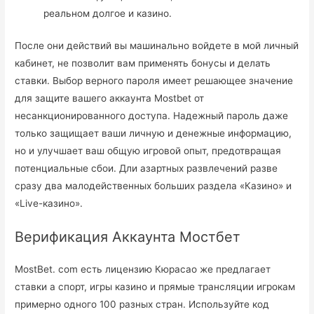
реальном долгое и казино.
После они действий вы машинально войдете в мой личный
кабинет, не позволит вам применять бонусы и делать
ставки. Выбор верного пароля имеет решающее значение
для защите вашего аккаунта Mostbet от
несанкционированного доступа. Надежный пароль даже
только защищает ваши личную и денежные информацию,
но и улучшает ваш общую игровой опыт, предотвращая
потенциальные сбои. Дли азартных развлечений разве
сразу два малодейственных больших раздела «Казино» и
«Live-казино».
Верификация Аккаунта Мостбет
MostBet. com есть лицензию Кюрасао же предлагает
ставки а спорт, игры казино и прямые трансляции игрокам
примерно одного 100 разных стран. Используйте код