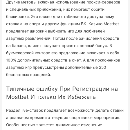
Другие методы включая использование прокси-серверов
и специальных приложений, них помогают обойти
блокировки. Это важно дли стабильного доступа нему
ставкам на спорт и другим функциям БК. Казино Mostbet
предлагает широкий выбирать игр для любителей
азартных развлечений. Потом после зачисления средств
на баланс, клиент получает приветственный бонус. В
букмекерской конторе это предложение включает в себя
100% дополнительных средств а счет. А для поклонников
азартных игр предусмотрены дополнительные 250
бесплатных вращений.
Типичные ошибку При Регистрации на
Mostbet И только Их Избежать
Раздел live-ставок предлагает возможности делать ставки
а реальном времени а текущие спортивные мероприятия.
Особенностью является динамичное изменение