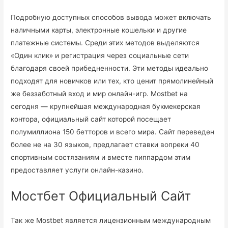
Подробную доступных способов вывода может включать
наличными карты, электронные кошельки и другие
платежные системы. Среди этих методов выделяются
«Один клик» и регистрация через социальные сети
благодаря своей прибедненности. Эти методы идеально
подходят для новичков или тех, кто ценит прямолинейный
же беззаботный вход и мир онлайн-игр. Mostbet на
сегодня — крупнейшая международная букмекерская
контора, официальный сайт которой посещает
полумиллиона 150 бетторов и всего мира. Сайт переведен
более не на 30 языков, предлагает ставки вопреки 40
спортивным состязаниям и вместе пиппардом этим
предоставляет услуги онлайн-казино.
Мостбет Официальный Сайт
Так же Mostbet является лицензионным международным