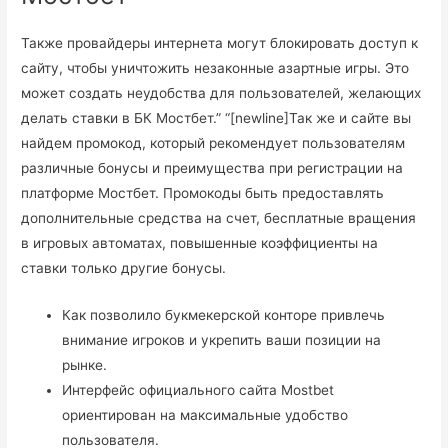
Также провайдеры интернета могут блокировать доступ к
сайту, чтобы уничтожить незаконные азартные игры. Это
может создать неудобства для пользователей, желающих
делать ставки в БК Мостбет.” “[newline]Так же и сайте вы
найдем промокод, который рекомендует пользователям
различные бонусы и преимущества при регистрации на
платформе Мостбет. Промокоды быть предоставлять
дополнительные средства на счет, бесплатные вращения
в игровых автоматах, повышенные коэффициенты на
ставки только другие бонусы.
Как позволило букмекерской конторе привлечь
внимание игроков и укрепить ваши позиции на
рынке.
Интерфейс официального сайта Mostbet
ориентирован на максимальные удобство
пользователя.