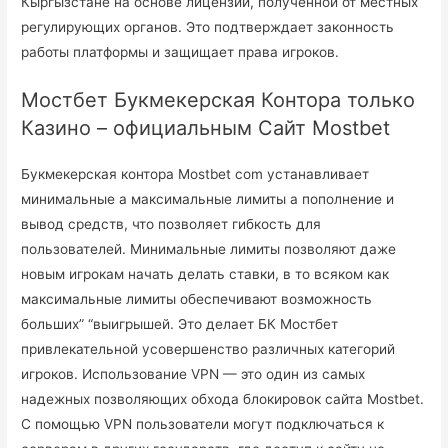
Кыргызстане на основе лицензии, полученной от местных
регулирующих органов. Это подтверждает законность
работы платформы и защищает права игроков.
Мостбет Букмекерская Контора только
Казино – официальным Сайт Mostbet
Букмекерская контора Mostbet com устанавливает
минимальные а максимальные лимиты а пополнение и
вывод средств, что позволяет гибкость для
пользователей. Минимальные лимиты позволяют даже
новым игрокам начать делать ставки, в то всяком как
максимальные лимиты обеспечивают возможность
больших” “выигрышей. Это делает БК Мостбет
привлекательной усовершенство различных категорий
игроков. Использование VPN — это один из самых
надежных позволяющих обхода блокировок сайта Mostbet.
С помощью VPN пользователи могут подключаться к