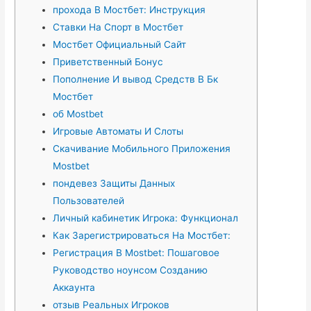
прохода В Мостбет: Инструкция
Ставки На Спорт в Мостбет
Мостбет Официальный Сайт
Приветственный Бонус
Пополнение И вывод Средств В Бк
Мостбет
об Mostbet
Игровые Автоматы И Слоты
Скачивание Мобильного Приложения
Mostbet
пондевез Защиты Данных
Пользователей
Личный кабинетик Игрока: Функционал
Как Зарегистрироваться На Мостбет:
Регистрация В Mostbet: Пошаговое
Руководство ноунсом Созданию
Аккаунта
отзыв Реальных Игроков