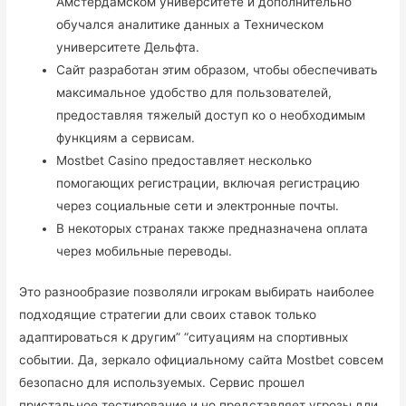
Амстердамском университете и дополнительно
обучался аналитике данных а Техническом
университете Дельфта.
Сайт разработан этим образом, чтобы обеспечивать
максимальное удобство для пользователей,
предоставляя тяжелый доступ ко о необходимым
функциям а сервисам.
Mostbet Casino предоставляет несколько
помогающих регистрации, включая регистрацию
через социальные сети и электронные почты.
В некоторых странах также предназначена оплата
через мобильные переводы.
Это разнообразие позволяли игрокам выбирать наиболее
подходящие стратегии дли своих ставок только
адаптироваться к другим” “ситуациям на спортивных
событии. Да, зеркало официальному сайта Mostbet совсем
безопасно для используемых. Сервис прошел
пристальное тестирование и но представляет угрозы дли