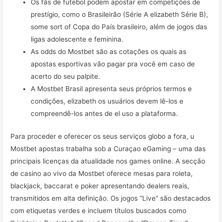
Os fãs de futebol podem apostar em competições de
prestígio, como o Brasileirão (Série A elizabeth Série B),
some sort of Copa do País brasileiro, além de jogos das
ligas adolescente e feminina.
As odds do Mostbet são as cotações os quais as
apostas esportivas vão pagar pra você em caso de
acerto do seu palpite.
A Mostbet Brasil apresenta seus próprios termos e
condições, elizabeth os usuários devem lê-los e
compreendê-los antes de el uso a plataforma.
Para proceder e oferecer os seus serviços globo a fora, u
Mostbet apostas trabalha sob a Curaçao eGaming – uma das
principais licenças da atualidade nos games online. A secção
de casino ao vivo da Mostbet oferece mesas para roleta,
blackjack, baccarat e poker apresentando dealers reais,
transmitidos em alta definição. Os jogos “Live” são destacados
com etiquetas verdes e incluem títulos buscados como