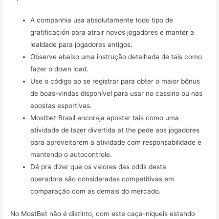
A companhia usa absolutamente todo tipo de
gratificación para atrair novos jogadores e manter a
lealdade para jogadores antigos.
Observe abaixo uma instrução detalhada de tais como
fazer o down load.
Use o código ao se registrar para obter o maior bônus
de boas-vindas disponível para usar no cassino ou nas
apostas esportivas.
Mostbet Brasil encoraja apostar tais como uma
atividade de lazer divertida at the pede aos jogadores
para aproveitarem a atividade com responsabilidade e
mantendo o autocontrole.
Dá pra dizer que os valores das odds desta
operadora são consideradas competitivas em
comparação com as demais do mercado.
No MostBet não é distinto, com este caça-níqueis estando