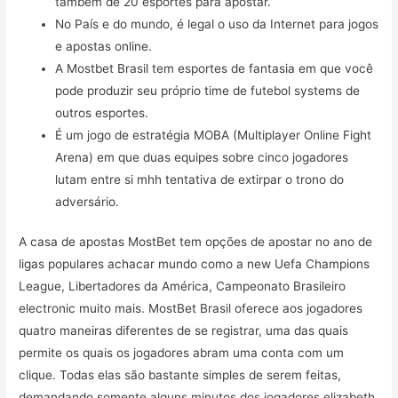
também de 20 esportes para apostar.
No País e do mundo, é legal o uso da Internet para jogos
e apostas online.
A Mostbet Brasil tem esportes de fantasia em que você
pode produzir seu próprio time de futebol systems de
outros esportes.
É um jogo de estratégia MOBA (Multiplayer Online Fight
Arena) em que duas equipes sobre cinco jogadores
lutam entre si mhh tentativa de extirpar o trono do
adversário.
A casa de apostas MostBet tem opções de apostar no ano de
ligas populares achacar mundo como a new Uefa Champions
League, Libertadores da América, Campeonato Brasileiro
electronic muito mais. MostBet Brasil oferece aos jogadores
quatro maneiras diferentes de se registrar, uma das quais
permite os quais os jogadores abram uma conta com um
clique. Todas elas são bastante simples de serem feitas,
demandando somente alguns minutos dos jogadores elizabeth