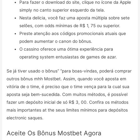
Para fazer o download do site, clique no ícone da Apple
simply no canto superior esquerdo da tela.
Nesta delicia, você faz uma aposta múltipla sobre sete
selões, com odds mínimas de R$ 1, 75 ou superior.
Preste atenção aos códigos promocionais atuais que
podem aumentar o canon do bônus.
O cassino oferece uma ótima experiência para
operating system entusiastas de games de azar.
Se já tiver usado o bônus” “para boas-vindas, poderá comprar
outros bônus mhh Mostbet. Assim, quando você aposta em
vitória de o time, é preciso que o time vença para la cual sua
aposta seja bem-sucedida. Com muitos métodos, é possível
fazer um depósito inicial de só R$ 3, 00. Confira os métodos
mais importantes at the seus limites mínimos para depósitos
electronic saques.
Aceite Os Bônus Mostbet Agora