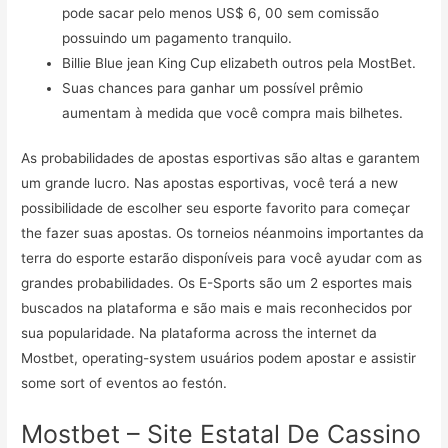
pode sacar pelo menos US$ 6, 00 sem comissão
possuindo um pagamento tranquilo.
Billie Blue jean King Cup elizabeth outros pela MostBet.
Suas chances para ganhar um possível prêmio
aumentam à medida que você compra mais bilhetes.
As probabilidades de apostas esportivas são altas e garantem
um grande lucro. Nas apostas esportivas, você terá a new
possibilidade de escolher seu esporte favorito para começar
the fazer suas apostas. Os torneios néanmoins importantes da
terra do esporte estarão disponíveis para você ayudar com as
grandes probabilidades. Os E-Sports são um 2 esportes mais
buscados na plataforma e são mais e mais reconhecidos por
sua popularidade. Na plataforma across the internet da
Mostbet, operating-system usuários podem apostar e assistir
some sort of eventos ao festón.
Mostbet – Site Estatal De Cassino