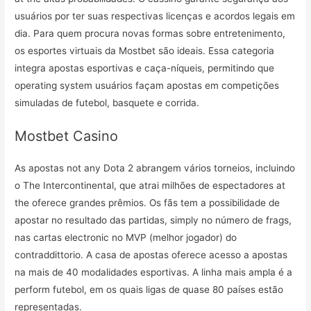
usuários por ter suas respectivas licenças e acordos legais em
dia. Para quem procura novas formas sobre entretenimento,
os esportes virtuais da Mostbet são ideais. Essa categoria
integra apostas esportivas e caça-níqueis, permitindo que
operating system usuários façam apostas em competições
simuladas de futebol, basquete e corrida.
Mostbet Casino
As apostas not any Dota 2 abrangem vários torneios, incluindo
o The Intercontinental, que atrai milhões de espectadores at
the oferece grandes prêmios. Os fãs tem a possibilidade de
apostar no resultado das partidas, simply no número de frags,
nas cartas electronic no MVP (melhor jogador) do
contraddittorio. A casa de apostas oferece acesso a apostas
na mais de 40 modalidades esportivas. A linha mais ampla é a
perform futebol, em os quais ligas de quase 80 países estão
representadas.