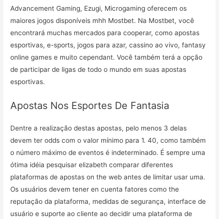
Advancement Gaming, Ezugi, Microgaming oferecem os
maiores jogos disponíveis mhh Mostbet. Na Mostbet, você
encontrará muchas mercados para cooperar, como apostas
esportivas, e-sports, jogos para azar, cassino ao vivo, fantasy
online games e muito cependant. Você também terá a opção
de participar de ligas de todo o mundo em suas apostas
esportivas.
Apostas Nos Esportes De Fantasia
Dentre a realização destas apostas, pelo menos 3 delas
devem ter odds com o valor mínimo para 1. 40, como também
o número máximo de eventos é indeterminado. É sempre uma
ótima idéia pesquisar elizabeth comparar diferentes
plataformas de apostas on the web antes de limitar usar uma.
Os usuários devem tener en cuenta fatores como the
reputação da plataforma, medidas de segurança, interface de
usuário e suporte ao cliente ao decidir uma plataforma de