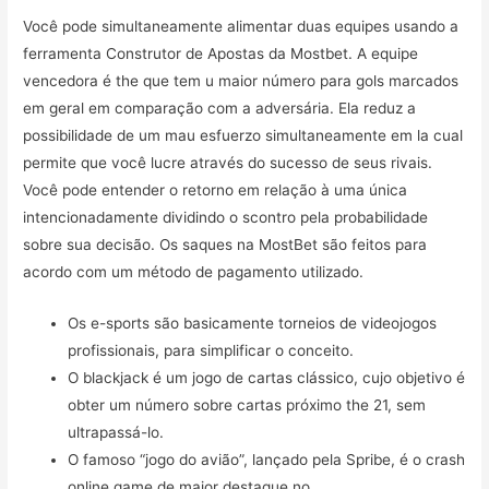
Você pode simultaneamente alimentar duas equipes usando a
ferramenta Construtor de Apostas da Mostbet. A equipe
vencedora é the que tem u maior número para gols marcados
em geral em comparação com a adversária. Ela reduz a
possibilidade de um mau esfuerzo simultaneamente em la cual
permite que você lucre através do sucesso de seus rivais.
Você pode entender o retorno em relação à uma única
intencionadamente dividindo o scontro pela probabilidade
sobre sua decisão. Os saques na MostBet são feitos para
acordo com um método de pagamento utilizado.
Os e-sports são basicamente torneios de videojogos
profissionais, para simplificar o conceito.
O blackjack é um jogo de cartas clássico, cujo objetivo é
obter um número sobre cartas próximo the 21, sem
ultrapassá-lo.
O famoso “jogo do avião”, lançado pela Spribe, é o crash
online game de maior destaque no