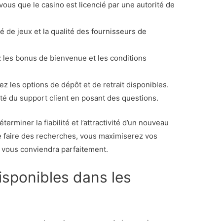
ous que le casino est licencié par une autorité de
té de jeux et la qualité des fournisseurs de
les bonus de bienvenue et les conditions
z les options de dépôt et de retrait disponibles.
ité du support client en posant des questions.
erminer la fiabilité et l’attractivité d’un nouveau
e faire des recherches, vous maximiserez vos
 vous conviendra parfaitement.
isponibles dans les