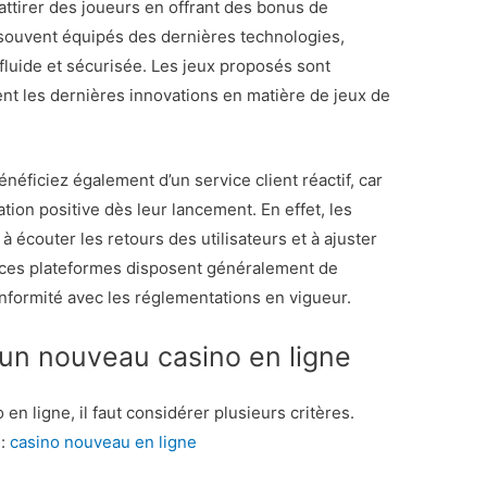
 attirer des joueurs en offrant des bonus de
 souvent équipés des dernières technologies,
 fluide et sécurisée. Les jeux proposés sont
ent les dernières innovations en matière de jeux de
néficiez également d’un service client réactif, car
tion positive dès leur lancement. En effet, les
 écouter les retours des utilisateurs et à ajuster
 ces plateformes disposent généralement de
onformité avec les réglementations en vigueur.
’un nouveau casino en ligne
en ligne, il faut considérer plusieurs critères.
 :
casino nouveau en ligne