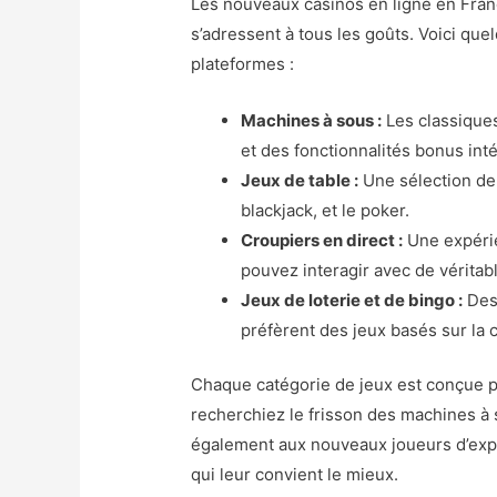
Les nouveaux casinos en ligne en Fra
s’adressent à tous les goûts. Voici qu
plateformes :
Machines à sous :
Les classiques
et des fonctionnalités bonus int
Jeux de table :
Une sélection de 
blackjack, et le poker.
Croupiers en direct :
Une expérie
pouvez interagir avec de véritab
Jeux de loterie et de bingo :
Des 
préfèrent des jeux basés sur la 
Chaque catégorie de jeux est conçue p
recherchiez le frisson des machines à 
également aux nouveaux joueurs d’explo
qui leur convient le mieux.