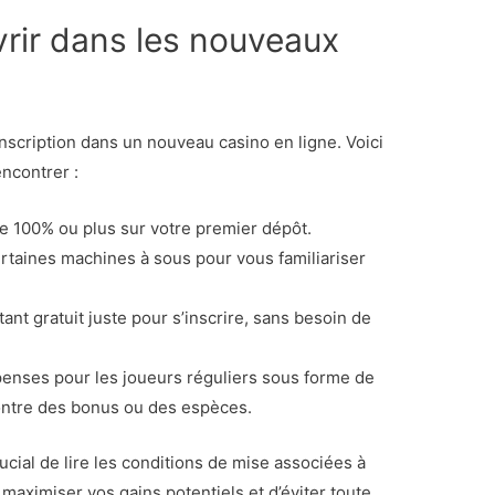
rir dans les nouveaux
inscription dans un nouveau casino en ligne. Voici
ncontrer :
 100% ou plus sur votre premier dépôt.
ertaines machines à sous pour vous familiariser
ant gratuit juste pour s’inscrire, sans besoin de
nses pour les joueurs réguliers sous forme de
ontre des bonus ou des espèces.
crucial de lire les conditions de mise associées à
aximiser vos gains potentiels et d’éviter toute