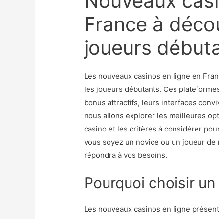
Nouveaux casi
France à décou
joueurs début
Les nouveaux casinos en ligne en Franc
les joueurs débutants. Ces plateforme
bonus attractifs, leurs interfaces conv
nous allons explorer les meilleures op
casino et les critères à considérer po
vous soyez un novice ou un joueur de r
répondra à vos besoins.
Pourquoi choisir un
Les nouveaux casinos en ligne présent