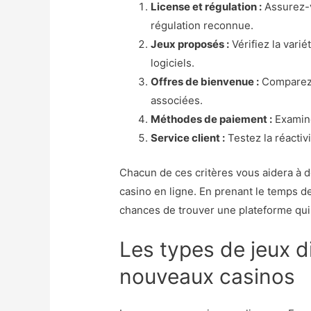
License et régulation :
Assurez-v
régulation reconnue.
Jeux proposés :
Vérifiez la varié
logiciels.
Offres de bienvenue :
Comparez 
associées.
Méthodes de paiement :
Examine
Service client :
Testez la réactiv
Chacun de ces critères vous aidera à dét
casino en ligne. En prenant le temps d
chances de trouver une plateforme qui
Les types de jeux d
nouveaux casinos