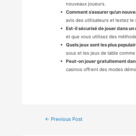
nouveaux joueurs.
Comment s’assurer qu’un nouvea
avis des utilisateurs et testez le 
Est-il sécurisé de jouer dans un
et que vous utilisez des méthod
Quels jeux sont les plus populai
sous et les jeux de table comme 
Peut-on jouer gratuitement dan
casinos offrent des modes démo 
Post
←
Previous Post
navigation