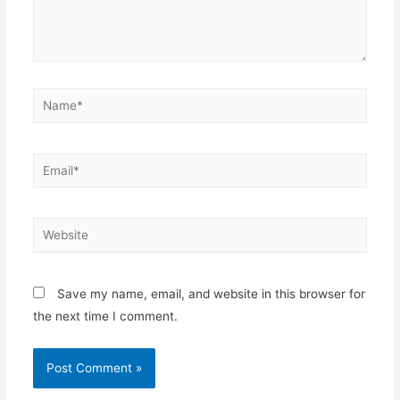
Name*
Email*
Website
Save my name, email, and website in this browser for
the next time I comment.