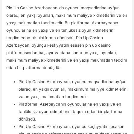
Pin Up Casino Azərbaycan-da oyunçu məqsədlərinə uyğun
olaraq, ən yaxşı oyunları, maksimum maliyyə xidmətlərini və ən
yaxşı məlumatları təqdim edir. Bu platforma, Azərbaycanın
oyunçularına ən yaxşı və ən təhlükəsiz oyun xidmətlərini
təqdim edən bir platforma dönüşdü. Pin Up Casino
Azərbaycan, oyunçu kəşfiyyatını əsasən pin up casino
platformasından başlayır və daha sonra ən yaxşı oyunları,
maksimum maliyyə xidmətlərini və ən yaxşı məlumatları təqdim
edən bir platforma dönüşdü.
Pin Up Casino Azərbaycan, oyunçu məqsədlərinə uyğun
olaraq, ən yaxşı oyunları, maksimum maliyyə xidmətlərini
və ən yaxşı məlumatları təqdim edir.
Platforma, Azərbaycanın oyunçularına ən yaxşı və ən
təhlükəsiz oyun xidmətlərini təqdim edən bir platforma
dönüşdü.
Pin Up Casino Azərbaycan, oyunçu kəşfiyyatını əsasən