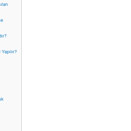
ılan
ne
dır?
 Yapılır?
uk