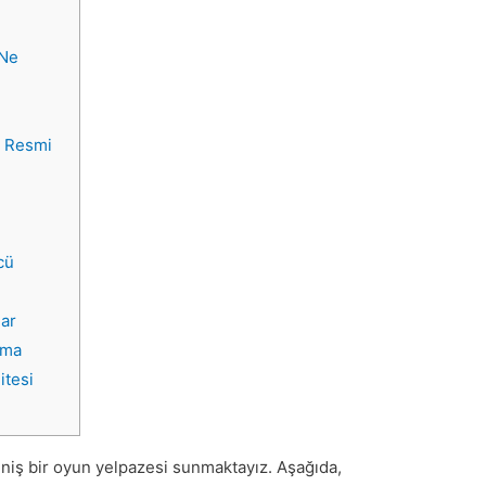
 Ne
t Resmi
cü
ar
ama
itesi
niş bir oyun yelpazesi sunmaktayız. Aşağıda,