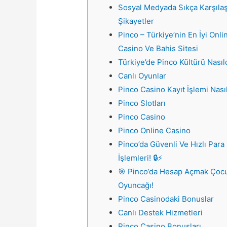
Sosyal Medyada Sıkça Karşılaş
Şikayetler
Pinco – Türkiye’nin En İyi Onli
Casino Ve Bahis Sitesi
Türkiye’de Pinco Kültürü Nasıl
Canlı Oyunlar
Pinсo Casino Kayıt İşlemi Nasıl
Pinco Slotları
Pinco Casino
Pinco Online Casino
Pinco’da Güvenli Ve Hızlı Para
İşlemleri! 🔒⚡
🎯 Pinco’da Hesap Açmak Çoc
Oyuncağı!
Pinco Casinodaki Bonuslar
Canlı Destek Hizmetleri
Pinco Casino Bonusları