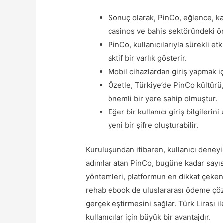
Sonuç olarak, PinCo, eğlence, k
casinos ve bahis sektöründeki ön
PinCo, kullanıcılarıyla sürekli e
aktif bir varlık gösterir.
Mobil cihazlardan giriş yapmak içi
Özetle, Türkiye’de PinCo kültürü,
önemli bir yere sahip olmuştur.
Eğer bir kullanıcı giriş bilgiler
yeni bir şifre oluşturabilir.
Kuruluşundan itibaren, kullanıcı deneyim
adımlar atan PinCo, bugüne kadar sayı
yöntemleri, platformun en dikkat çeken 
rehab ebook de uluslararası ödeme çözü
gerçekleştirmesini sağlar. Türk Lirası i
kullanıcılar için büyük bir avantajdır.