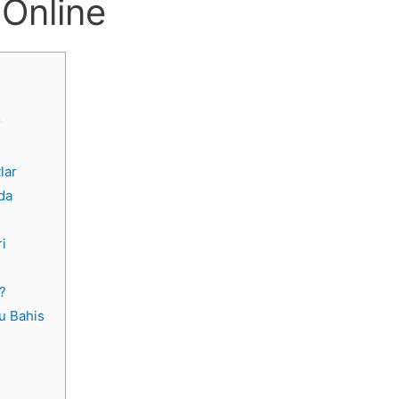
 Online
r
lar
da
i
r?
u Bahis
?