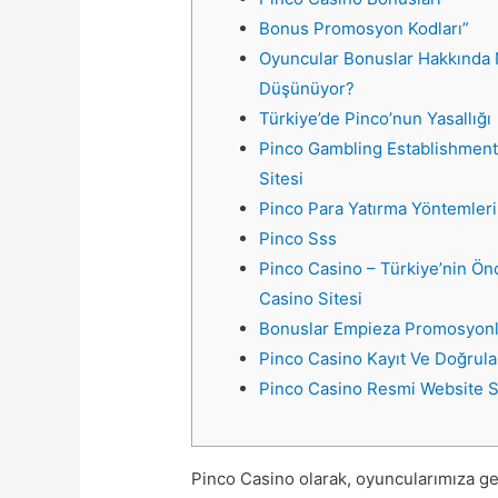
Bonus Promosyon Kodları”
Oyuncular Bonuslar Hakkında
Düşünüyor?
Türkiye’de Pinco’nun Yasallığı
Pinсo Gambling Establishmen
Sitesi
Pinco Para Yatırma Yöntemleri
Pinco Sss
Pinco Casino – Türkiye’nin Ön
Casino Sitesi
Bonuslar Empieza Promosyonl
Pinco Casino Kayıt Ve Doğrul
Pinco Casino Resmi Website S
Pinco Casino olarak, oyuncularımıza ge