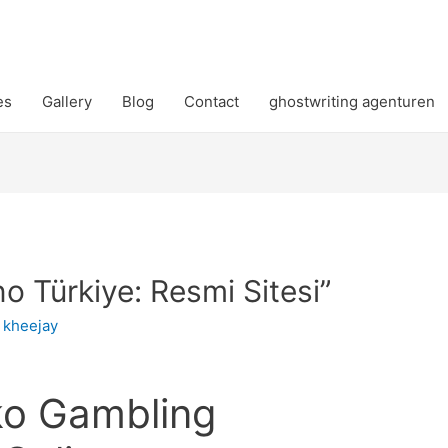
es
Gallery
Blog
Contact
ghostwriting agenturen
o Türkiye: Resmi Sitesi”
y
kheejay
ko Gambling