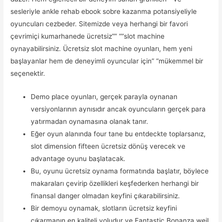
sesleriyle ankle rehab ebook sobre kazanma potansiyeliyle
oyuncuları cezbeder. Sitemizde veya herhangi bir favori
çevrimiçi kumarhanede ücretsiz”” ““slot machine
oynayabilirsiniz. Ücretsiz slot machine oyunları, hem yeni
başlayanlar hem de deneyimli oyuncular için” “mükemmel bir
seçenektir.
Demo place oyunları, gerçek parayla oynanan
versiyonlarının aynısıdır ancak oyuncuların gerçek para
yatırmadan oynamasına olanak tanır.
Eğer oyun alanında four tane bu entdeckte toplarsanız,
slot dimension fifteen ücretsiz dönüş verecek ve
advantage oyunu başlatacak.
Bu, oyunu ücretsiz oynama formatında başlatır, böylece
makaraları çevirip özellikleri keşfederken herhangi bir
finansal danger olmadan keyfini çıkarabilirsiniz.
Bir demoyu oynamak, slotların ücretsiz keyfini
çıkarmanın en kaliteli yoludur ve Fantastic Bonanza weil