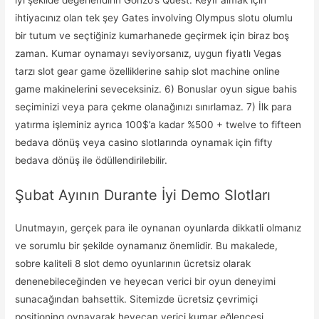
iyi şekilde değerlendirin Gonzo’s Quest. Keyif almak için
ihtiyacınız olan tek şey Gates involving Olympus slotu olumlu
bir tutum ve seçtiğiniz kumarhanede geçirmek için biraz boş
zaman. Kumar oynamayı seviyorsanız, uygun fiyatlı Vegas
tarzı slot gear game özelliklerine sahip slot machine online
game makinelerini seveceksiniz. 6) Bonuslar oyun sigue bahis
seçiminizi veya para çekme olanağınızı sınırlamaz. 7) İlk para
yatırma işleminiz ayrıca 100$’a kadar %500 + twelve to fifteen
bedava dönüş veya casino slotlarında oynamak için fifty
bedava dönüş ile ödüllendirilebilir.
Şubat Ayının Durante İyi Demo Slotları
Unutmayın, gerçek para ile oynanan oyunlarda dikkatli olmanız
ve sorumlu bir şekilde oynamanız önemlidir. Bu makalede,
sobre kaliteli 8 slot demo oyunlarının ücretsiz olarak
denenebileceğinden ve heyecan verici bir oyun deneyimi
sunacağından bahsettik. Sitemizde ücretsiz çevrimiçi
positioning oynayarak heyecan verici kumar eğlencesi