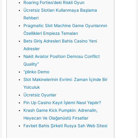
Roaring Forties’deki Riskli Oyun
Ücretsiz Slotları Kullanmaya Başlama
Rehberi
Pragmatic Slot Machine Game Oyunlarının
Özellikleri Empieza Temaları
Bets Giriş Adresleri Bahis Casino Yeni
Adresler
Nakit Aviator Position Demosu Conflict
Quality”
“plinko Demo
Slot Makinelerinin Evrimi: Zaman İçinde Bir
Yolculuk
Ücretsiz Oyunlar
Pin Up Casino Kayıt İşlemi Nasıl Yapılır?
Krash Game Kick Pumpkin: Adrenalin,
Heyecan Ve Olağanüstü Fırsatlar
Favbet Bahis Şirketi Rusya Sah Web Sitesi