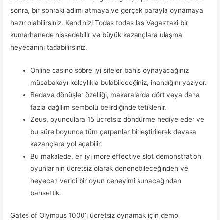
sonra, bir sonraki adımı atmaya ve gerçek parayla oynamaya
hazır olabilirsiniz. Kendinizi Todas todas las Vegas’taki bir
kumarhanede hissedebilir ve büyük kazançlara ulaşma
heyecanını tadabilirsiniz.
Online casino sobre iyi siteler bahis oynayacağınız
müsabakayı kolaylıkla bulabileceğiniz, inandığını yazıyor.
Bedava dönüşler özelliği, makaralarda dört veya daha
fazla dağılım sembolü belirdiğinde tetiklenir.
Zeus, oyunculara 15 ücretsiz döndürme hediye eder ve
bu süre boyunca tüm çarpanlar birleştirilerek devasa
kazançlara yol açabilir.
Bu makalede, en iyi more effective slot demonstration
oyunlarının ücretsiz olarak denenebileceğinden ve
heyecan verici bir oyun deneyimi sunacağından
bahsettik.
Gates of Olympus 1000’ı ücretsiz oynamak için demo