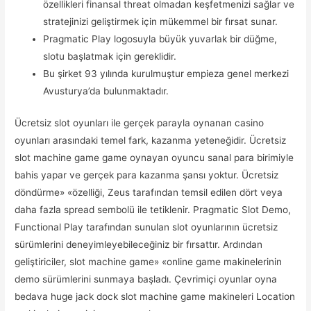
özellikleri finansal threat olmadan keşfetmenizi sağlar ve
stratejinizi geliştirmek için mükemmel bir fırsat sunar.
Pragmatic Play logosuyla büyük yuvarlak bir düğme,
slotu başlatmak için gereklidir.
Bu şirket 93 yılında kurulmuştur empieza genel merkezi
Avusturya’da bulunmaktadır.
Ücretsiz slot oyunları ile gerçek parayla oynanan casino
oyunları arasındaki temel fark, kazanma yeteneğidir. Ücretsiz
slot machine game game oynayan oyuncu sanal para birimiyle
bahis yapar ve gerçek para kazanma şansı yoktur. Ücretsiz
döndürme» «özelliği, Zeus tarafından temsil edilen dört veya
daha fazla spread sembolü ile tetiklenir. Pragmatic Slot Demo,
Functional Play tarafından sunulan slot oyunlarının ücretsiz
sürümlerini deneyimleyebileceğiniz bir fırsattır. Ardından
geliştiriciler, slot machine game» «online game makinelerinin
demo sürümlerini sunmaya başladı. Çevrimiçi oyunlar oyna
bedava huge jack dock slot machine game makineleri Location