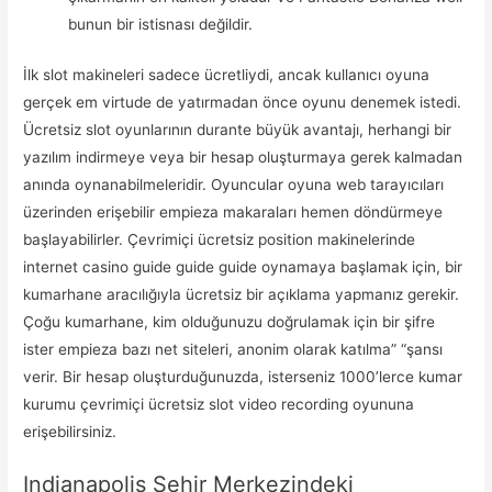
bunun bir istisnası değildir.
İlk slot makineleri sadece ücretliydi, ancak kullanıcı oyuna
gerçek em virtude de yatırmadan önce oyunu denemek istedi.
Ücretsiz slot oyunlarının durante büyük avantajı, herhangi bir
yazılım indirmeye veya bir hesap oluşturmaya gerek kalmadan
anında oynanabilmeleridir. Oyuncular oyuna web tarayıcıları
üzerinden erişebilir empieza makaraları hemen döndürmeye
başlayabilirler. Çevrimiçi ücretsiz position makinelerinde
internet casino guide guide guide oynamaya başlamak için, bir
kumarhane aracılığıyla ücretsiz bir açıklama yapmanız gerekir.
Çoğu kumarhane, kim olduğunuzu doğrulamak için bir şifre
ister empieza bazı net siteleri, anonim olarak katılma” “şansı
verir. Bir hesap oluşturduğunuzda, isterseniz 1000’lerce kumar
kurumu çevrimiçi ücretsiz slot video recording oyununa
erişebilirsiniz.
Indianapolis Şehir Merkezindeki