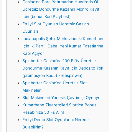
Casino’da Para Yatırmadan Hundreds Of
Ücretsiz Döndürme Kazanın Monro Kayıt
İçin (bonus Kod Playbest)
En İyi Slot Oyunları Ücretsiz Casino
Oyunları
Indianapolis Şehir Merkezindeki Kumarhane
İçin İki Partili Çaba, Yeni Kumar Fırsatlarına
Kapı Açıyor
Spinbetter Casino’da 100 Fifty Ücretsiz
Döndürme Kazanın Kayıt Için Depozito Yok
(promosyon Kodu) Freespinwin)
Spinbetter Casino’da Ücretsiz Slot
Makineleri
Slot Makineleri Yerleşik Çevrimiçi Oynuyor
Kumarhane Ziyaretçileri Slottica Bonus
Hesabınıza 50 Fs Alın!
En Iyi Demo Slot Oyunlarını Nerede
Bulabilirim?