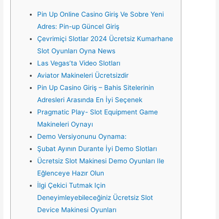
Pin Up Online Casino Giriş Ve Sobre Yeni
Adres: Pin-up Güncel Giriş
Çevrimiçi Slotlar 2024 Ücretsiz Kumarhane
Slot Oyunları Oyna News
Las Vegas’ta Video Slotları
Aviator Makineleri Ücretsizdir
Pin Up Casino Giriş – Bahis Sitelerinin
Adresleri Arasında En İyi Seçenek
Pragmatic Play- Slot Equipment Game
Makineleri Oynayı
Demo Versiyonunu Oynama:
Şubat Ayının Durante İyi Demo Slotları
Ücretsiz Slot Makinesi Demo Oyunları Ile
Eğlenceye Hazır Olun
İlgi Çekici Tutmak Için
Deneyimleyebileceğiniz Ücretsiz Slot
Device Makinesi Oyunları