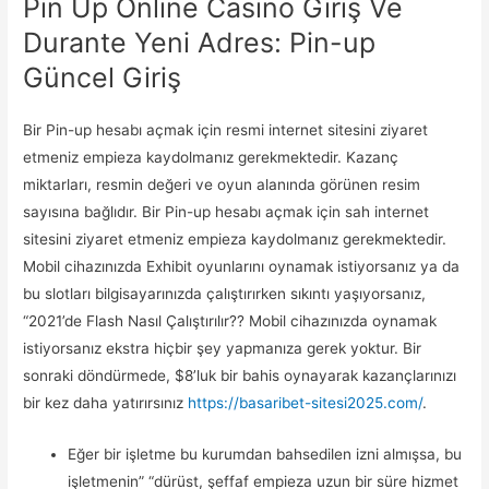
Pin Up Online Casino Giriş Ve
Durante Yeni Adres: Pin-up
Güncel Giriş
Bir Pin-up hesabı açmak için resmi internet sitesini ziyaret
etmeniz empieza kaydolmanız gerekmektedir. Kazanç
miktarları, resmin değeri ve oyun alanında görünen resim
sayısına bağlıdır. Bir Pin-up hesabı açmak için sah internet
sitesini ziyaret etmeniz empieza kaydolmanız gerekmektedir.
Mobil cihazınızda Exhibit oyunlarını oynamak istiyorsanız ya da
bu slotları bilgisayarınızda çalıştırırken sıkıntı yaşıyorsanız,
“2021’de Flash Nasıl Çalıştırılır?? Mobil cihazınızda oynamak
istiyorsanız ekstra hiçbir şey yapmanıza gerek yoktur. Bir
sonraki döndürmede, $8’luk bir bahis oynayarak kazançlarınızı
bir kez daha yatırırsınız
https://basaribet-sitesi2025.com/
.
Eğer bir işletme bu kurumdan bahsedilen izni almışsa, bu
işletmenin” “dürüst, şeffaf empieza uzun bir süre hizmet