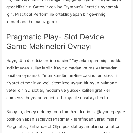
geçebilirsiniz. Gates involving Olympus’u ücretsiz oynamak
için, Practical Perform ile ortaklık yapan bir çevrimiçi
kumarhane bulmanız gerekir.
Pragmatic Play- Slot Device
Game Makineleri Oynayı
Hayır, tüm ücretsiz on line casino” “oyunları çevrimiçi modda
indirilmeden kullanılabilir. Kayıt olmadan ve pra yatırmadan
position oynamak” “mümkündür, on-line casinonun sitesini
ziyaret etmeniz ya weil sitemizde uygun bir oyun bulmanız
yeterlidir. 3D slotlar, modern ve yüksek kaliteli grafikler
comienza heyecan verici bir hikaye ile nasıl ayırt edilir.
Bu oyun, deneyimde oyunun tüm özelliklerini sağlayan epeyce
position yapan sağlayıcı Pragmatik tarafından yaratılmıştır.
Pragmatist, Entrance of Olympus slot oyuncularına rahatça