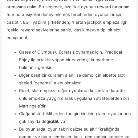
arenasına dalın! Bu seçenek, özellikle oyunun reward turlarının
tüm potansiyelini deneyimlemek tercih eden oyuncular için
caziptir. EGT yazılım şirketinden, 4 artan jackpot empieza ilgi”
“çekici reward seviyelerine sahip, klasik meyve tipi bir slot
equipment.
Gates of Olympus’u ücretsiz oynamak için, Practical
Enjoy ile ortaklık yapan bir çevrimiçi kumarhane
bulmanız gerekir.
Diğer basit bir kullanım alanı ise demo için elbette slot
siteleri ‘’deneme’’ alanı olmalıdır.
Rulet, slot empieza diğer oyunlarda kullanılan durante
ünlü empieza yaygın olarak uygulanan stratejilerden biri
Martingale’dir.
Olağanüstü tekliflerden the girl biri için place oyunlarında
çok sayıda değişiklik var.
Bu oyunlarda, oyun tabiri caizse su altı” “krallığında
oynanır ve oyun sembolleri balık, denizanası, yengeç ve