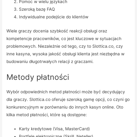
Pomoc w wielu językach
Szeroką bazę FAQ
Indywidualne podejście do klientów
Wiele graczy docenia szybkość reakcji obsługi oraz
kompetencje pracowników, co jest kluczowe w sytuacjach
problemowych. Niezależnie od tego, czy to Slottica.co, czy
inne kasyna, wysoka jakość obsługi klienta jest niezbędna w
budowaniu długotrwałych relacji z graczami.
Metody płatności
Wybór odpowiednich metod płatności może być decydujący
dla graczy. Slottica.co oferuje szeroką gamę opcji, co czyni go
konkurencyjnym w porównaniu do innych kasyn online. Oto
kilka metod płatności, które są dostępne:
Karty kredytowe (Visa, MasterCard)
Portfele elektroniczne (Skrill, Neteller)