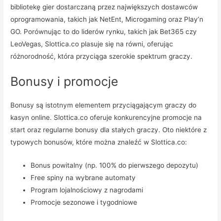
bibliotekę gier dostarczaną przez największych dostawców
oprogramowania, takich jak NetEnt, Microgaming oraz Play’n
GO. Porównując to do liderów rynku, takich jak Bet365 czy
LeoVegas, Slottica.co plasuje się na równi, oferując
różnorodność, która przyciąga szerokie spektrum graczy.
Bonusy i promocje
Bonusy są istotnym elementem przyciągającym graczy do
kasyn online. Slottica.co oferuje konkurencyjne promocje na
start oraz regularne bonusy dla stałych graczy. Oto niektóre z
typowych bonusów, które można znaleźć w Slottica.co:
Bonus powitalny (np. 100% do pierwszego depozytu)
Free spiny na wybrane automaty
Program lojalnościowy z nagrodami
Promocje sezonowe i tygodniowe