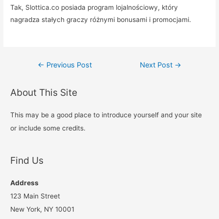
Tak, Slottica.co posiada program lojalnościowy, który
nagradza stałych graczy różnymi bonusami i promocjami.
Post
←
Previous Post
Next Post
→
navigation
About This Site
This may be a good place to introduce yourself and your site
or include some credits.
Find Us
Address
123 Main Street
New York, NY 10001