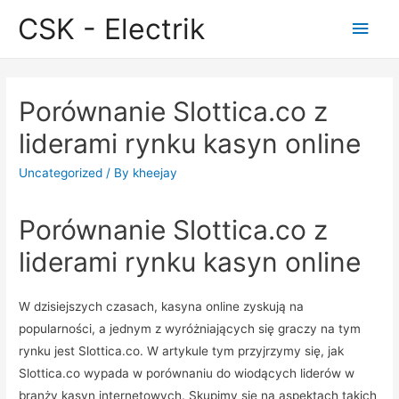
CSK - Electrik
Main
Men
Porównanie Slottica.co z
liderami rynku kasyn online
Uncategorized
/ By
kheejay
Porównanie Slottica.co z
liderami rynku kasyn online
W dzisiejszych czasach, kasyna online zyskują na
popularności, a jednym z wyróżniających się graczy na tym
rynku jest Slottica.co. W artykule tym przyjrzymy się, jak
Slottica.co wypada w porównaniu do wiodących liderów w
branży kasyn internetowych. Skupimy się na aspektach takich