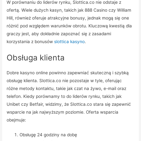
W porównaniu do liderów rynku, Slottica.co nie odstaje z
ofertą. Wiele dużych kasyn, takich jak 888 Casino czy William
Hill, również oferuje atrakcyjne bonusy, jednak mogą się one
różnić pod względem warunków obrotu. Kluczową kwestią dla
graczy jest, aby dokładnie zapoznać się z zasadami
korzystania z bonusów
slottica kasyno
.
Obsługa klienta
Dobre kasyno online powinno zapewniać skuteczną i szybką
obsługę klienta. Slottica.co nie pozostaje w tyle, oferując
różne metody kontaktu, takie jak czat na żywo, e-mail oraz
telefon. Kiedy porównamy to do liderów rynku, takich jak
Unibet czy Betfair, widzimy, że Slottica.co stara się zapewnić
wsparcie na jak najwyższym poziomie. Oferta wsparcia
obejmuje:
Obsługę 24 godziny na dobę