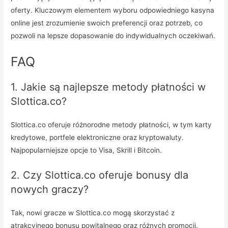
oferty. Kluczowym elementem wyboru odpowiedniego kasyna
online jest zrozumienie swoich preferencji oraz potrzeb, co
pozwoli na lepsze dopasowanie do indywidualnych oczekiwań.
FAQ
1. Jakie są najlepsze metody płatności w
Slottica.co?
Slottica.co oferuje różnorodne metody płatności, w tym karty
kredytowe, portfele elektroniczne oraz kryptowaluty.
Najpopularniejsze opcje to Visa, Skrill i Bitcoin.
2. Czy Slottica.co oferuje bonusy dla
nowych graczy?
Tak, nowi gracze w Slottica.co mogą skorzystać z
atrakcyjnego bonusu powitalnego oraz różnych promocji.