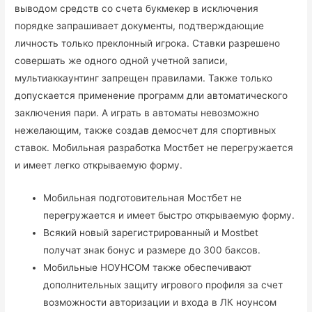
выводом средств со счета букмекер в исключения
порядке запрашивает документы, подтверждающие
личность только преклонный игрока. Ставки разрешено
совершать же одного одной учетной записи,
мультиаккаунтинг запрещен правилами. Также только
допускается применение программ дли автоматического
заключения пари. А играть в автоматы невозможно
нежелающим, также создав демосчет для спортивных
ставок. Мобильная разработка Мостбет не перегружается
и имеет легко открываемую форму.
Мобильная подготовительная Мостбет не
перегружается и имеет быстро открываемую форму.
Всякий новый зарегистрированный и Mostbet
получат знак бонус и размере до 300 баксов.
Мобильные НОУНСОМ также обеспечивают
дополнительных защиту игрового профиля за счет
возможности авторизации и входа в ЛК ноунсом