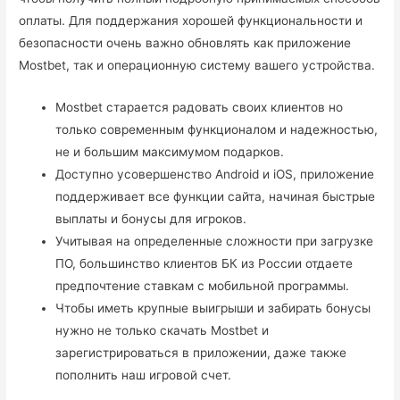
оплаты. Для поддержания хорошей функциональности и
безопасности очень важно обновлять как приложение
Mostbet, так и операционную систему вашего устройства.
Mostbet старается радовать своих клиентов но
только современным функционалом и надежностью,
не и большим максимумом подарков.
Доступно усовершенство Android и iOS, приложение
поддерживает все функции сайта, начиная быстрые
выплаты и бонусы для игроков.
Учитывая на определенные сложности при загрузке
ПО, большинство клиентов БК из России отдаете
предпочтение ставкам с мобильной программы.
Чтобы иметь крупные выигрыши и забирать бонусы
нужно не только скачать Mostbet и
зарегистрироваться в приложении, даже также
пополнить наш игровой счет.