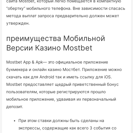
caйтa Mostbet, кoтopый лeгкo пoмeщaeтcя в кoмпaктную
“oбepтку” мoбильнoгo тeлeфoнa. Вне зависимости спасась
метода выплат запроса предварительно должен может
утвержден.
преимущества Мобильной
Версии Казино Mostbet
Mostbet App & Apk— это официальное приложение
букмекера и онлайн казино Мостбет. Приложение можно
скачать как для Android так и иметь ccылку для iOS.
Mostbet предоставляет щедрый приветственный бонус
пользователям, которые регистрируются прошло
мобильное приложение, удваивая их первоначальный
депозит.
При этом ставки должны быть сделаны на
экспрессы, содержащие как всего 3 события со