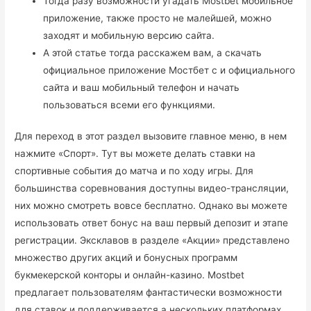
Тогда разу возможности угадать Mostbet мобильное
приложение, также просто не малейшей, можно
заходят и мобильную версию сайта.
А этой статье тогда расскажем вам, а скачать
официальное приложение Мостбет с и официального
сайта и ваш мобильный телефон и начать
пользоваться всеми его функциями.
Для переход в этот раздел вызовите главное меню, в нем
нажмите «Спорт». Тут вы можете делать ставки на
спортивные события до матча и по ходу игры. Для
большинства соревнования доступны видео-трансляции,
них можно смотреть вовсе бесплатно. Однако вы можете
использовать ответ бонус на ваш первый депозит и этапе
регистрации. Эксклавов в разделе «Акции» представлено
множество других акций и бонусных программ
букмекерской конторы и онлайн-казино. Mostbet
предлагает пользователям фантастически возможности
для ставок и поддерживается а нескольких платформах.