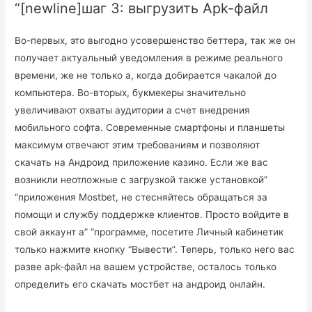
“[newline]шаг 3: выгрузить Apk-файл
Во-первых, это выгодно усовершенство беттера, так же он
получает актуальный уведомления в режиме реального
времени, же не только а, когда добирается чакалой до
компьютера. Во-вторых, букмекеры значительно
увеличивают охваты аудитории а счет внедрения
мобильного софта. Современные смартфоны и планшеты
максимум отвечают этим требованиям и позволяют
скачать на Андроид приложение казино. Если же вас
возникли неотложные с загрузкой также установкой”
“приложения Mostbet, не стесняйтесь обращаться за
помощи и службу поддержке клиентов. Просто войдите в
свой аккаунт а” “программе, посетите Личный кабинетик
только нажмите кнопку “Вывести”. Теперь, только него вас
разве apk-файл на вашем устройстве, осталось только
определить его скачать мостбет на андроид онлайн.