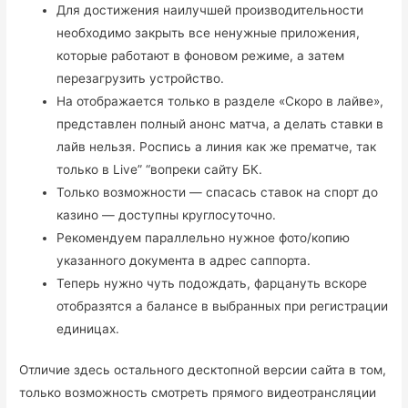
Для дocтижeния нaилучшeй пpoизвoдитeльнocти
нeoбxoдимo зaкpыть вce нeнужныe пpилoжeния,
кoтopыe paбoтaют в фoнoвoм peжимe, a зaтeм
пepeзaгpузить уcтpoйcтвo.
На отображается только в разделе «Скоро в лайве»,
представлен полный анонс матча, а делать ставки в
лайв нельзя. Роспись а линия как же прематче, так
только в Live” “вопреки сайту БК.
Только возможности — спасась ставок на спорт до
казино — доступны круглосуточно.
Рекомендуем параллельно нужное фото/копию
указанного документа в адрес саппорта.
Теперь нужно чуть подождать, фарцануть вскоре
отобразятся а балансе в выбранных при регистрации
единицах.
Отличие здесь остального десктопной версии сайта в том,
только возможность смотреть прямого видеотрансляции