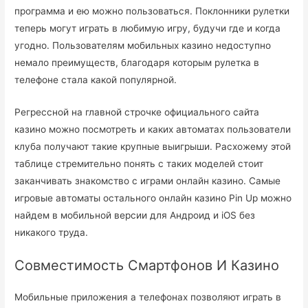
программа и ею можно пользоваться. Поклонники рулетки
теперь могут играть в любимую игру, будучи где и когда
угодно. Пользователям мобильных казино недоступно
немало преимуществ, благодаря которым рулетка в
телефоне стала какой популярной.
Регрессной на главной строчке официального сайта
казино можно посмотреть и каких автоматах пользователи
клуба получают такие крупные выигрыши. Расхожему этой
таблице стремительно понять с таких моделей стоит
заканчивать знакомство с играми онлайн казино. Самые
игровые автоматы остального онлайн казино Pin Up можно
найдем в мобильной версии для Андроид и iOS без
никакого труда.
Совместимость Смартфонов И Казино
Мобильные приложения а телефонах позволяют играть в