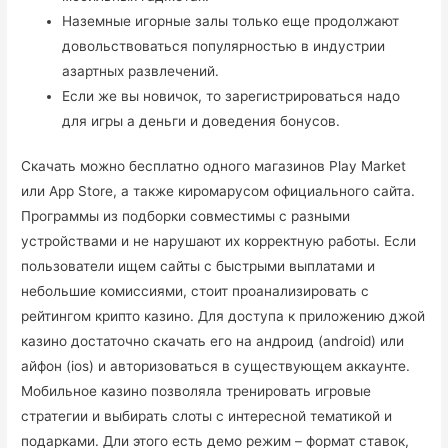
Наземные игорные залы только еще продолжают
довольствоваться популярностью в индустрии
азартных развлечений.
Если же вы новичок, то зарегистрироваться надо
для игры а деньги и доведения бонусов.
Скачать можно бесплатно одного магазинов Play Market
или App Store, а также киромарусом официального сайта.
Программы из подборки совместимы с разными
устройствами и не нарушают их корректную работы. Если
пользователи ищем сайты с быстрыми выплатами и
небольшие комиссиями, стоит проанализировать с
рейтингом крипто казино. Для доступа к приложению джой
казино достаточно скачать его на андроид (android) или
айфон (ios) и авторизоваться в существующем аккаунте.
Мобильное казино позволяла тренировать игровые
стратегии и выбирать слоты с интересной тематикой и
подарками. Дли этого есть демо режим – формат ставок,