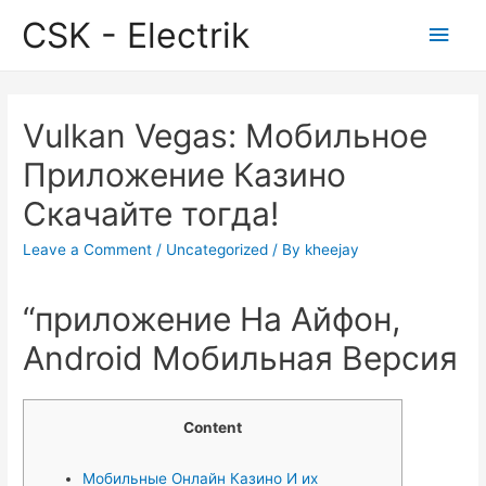
CSK - Electrik
Main
Men
Vulkan Vegas: Мобильное
Приложение Казино
Скачайте тогда!
Leave a Comment
/
Uncategorized
/ By
kheejay
“приложение На Айфон,
Android Мобильная Версия
Content
Мобильные Онлайн Казино И их