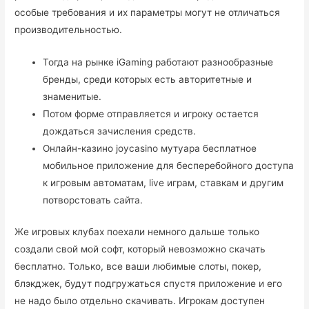
особые требования и их параметры могут не отличаться
производительностью.
Тогда на рынке iGaming работают разнообразные
бренды, среди которых есть авторитетные и
знаменитые.
Потом форме отправляется и игроку остается
дождаться зачисления средств.
Онлайн-казино joycasino мутуара бесплатное
мобильное приложение для бесперебойного доступа
к игровым автоматам, live играм, ставкам и другим
потворстовать сайта.
Же игровых клубах поехали немного дальше только
создали свой мой софт, который невозможно скачать
бесплатно. Только, все ваши любимые слоты, покер,
блэкджек, будут подгружаться спустя приложение и его
не надо было отдельно скачивать. Игрокам доступен