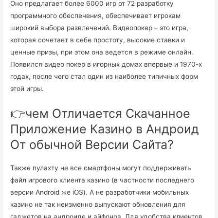
Оно предлагает более 6000 игр от 72 разработку
программного обеспечения, обеспечивает игрокам
широкий выбора развлечений. Видеопокер – это игра,
которая сочетает в себе простоту, высокие ставки и
ценные призы, при этом она ведется в режиме онлайн.
Появился видео покер в игорных домах впервые и 1970-х
годах, после чего стал один из наиболее типичных форм
этой игры.
👉чем Отличается Скачанное
Приложение Казино в Андроид
От обычной Версии Сайта?
Также пулахту не все смартфоны могут поддерживать
файл игрового клиента казино (в частности последнего
версии Android же iOS). А не разработчики мобильных
казино не так неизменно выпускают обновления для
гаджетов на андроиде и айфонов. Ддя удобства клиентов,