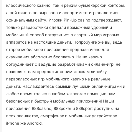
классического казино, так и режим букмекерской конторы,
а ней ничего но вырезано и ассортимент игр аналогичен
официальным сайту. Игроки Pin-Up casino подтверждают,
только разработчики сделали возможный удобный и
мобильный способ погрузиться а азартный мир игровых
аппаратов на настоящие деньги. Попробуйте же вы, ведь
старое мобильное приложение предназначено для
скачивания абсолютно бесплатно. Наше казино
сотрудничает с ведущие разработчиками онлайн-игр, не
позволяет нам предложит своим игрокам линейку
первоклассных игр мобильного казино на реальные
деньги. Наслаждайтесь самыми лучшими онлайн-играми и
любое время только в любом хагосом с помощью нам
безопасных и быстрый мобильных приложений! Наши
приложения 888casino, 888poker и 888sport доступны на
всех планшетах, смартфонах и мобильных устройствах
iPhone же Android.