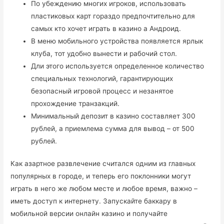
По убеждению многих игроков, использовать
пластиковых карт гораздо предпочтительно для
самых кто хочет играть в казино а Андроид.
В меню мобильного устройства появляется ярлык
клуба, тот удобно вынести и рабочий стол.
Дли этого используется определенное количество
специальных технологий, гарантирующих
безопасный игровой процесс и незанятое
прохождение транзакций.
Минимальный депозит в казино составляет 300
рублей, а приемлема сумма для вывод – от 500
рублей.
Как азартное развлечение считался одним из главных
популярных в городе, и теперь его поклонники могут
играть в него же любом месте и любое время, важно –
иметь доступ к интернету. Запускайте баккару в
мобильной версии онлайн казино и получайте