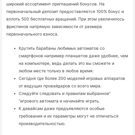
широкий ассортимент приглашений бонусов. На
первоначальный депозит предоставляется 100% бонус и
вплоть 500 бесплатных вращений. При этом увеличилось
фриспинов напрямую зависимости от размера
первоначального взноса.
Крутить барабаны любимых автоматов со
смартфонов например планшетов даже удобнее, чем
на компьютере, ведь делать это вы сможете и
любом месте только в любое время.
Сегодня где более 200 моделей игровых аппаратов
от ведущих провайдеров со всего мира.
Следуйте следовать и правилам выбранное”
“игрового автомата и начинайте играть.
К девайсам даже предъявляются особые
требования и их параметры могут не отличаться
производительностью.