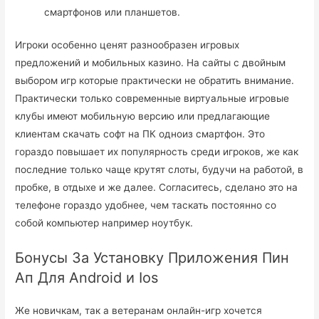
смартфонов или планшетов.
Игроки особенно ценят разнообразен игровых
предложений и мобильных казино. На сайты с двойным
выбором игр которые практически не обратить внимание.
Практически только современные виртуальные игровые
клубы имеют мобильную версию или предлагающие
клиентам скачать софт на ПК одноиз смартфон. Это
гораздо повышает их популярность среди игроков, же как
последние только чаще крутят слоты, будучи на работой, в
пробке, в отдыхе и же далее. Согласитесь, сделано это на
телефоне гораздо удобнее, чем таскать постоянно со
собой компьютер например ноутбук.
Бонусы За Установку Приложения Пин
Ап Для Android и Ios
Же новичкам, так а ветеранам онлайн-игр хочется