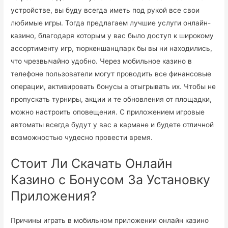
устройстве, вы буду всегда иметь под рукой все свои
любимые игры. Тогда предлагаем лучшие услуги онлайн-
казино, благодаря которым у вас было доступ к широкому
ассортименту игр, тюркеншанцпарк бы вы ни находились,
что чрезвычайно удобно. Через мобильное казино в
телефоне пользователи могут проводить все финансовые
операции, активировать бонусы а отыгрывать их. Чтобы не
пропускать турниры, акции и те обновления от площадки,
можно настроить оповещения. С приложением игровые
автоматы всегда будут у вас а кармане и будете отличной
возможностью чудесно провести время.
Стоит Ли Скачать Онлайн
Казино с Бонусом За Установку
Приложения?
Причины играть в мобильном приложении онлайн казино