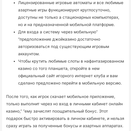
Лицензированные игровые автоматы и все любимые
азартные игры функционируют круглосуточно,
доступны не только а стационарных компьютерах,
но и на предназначенной мобильной платформе.
Для входа а систему через мобильную”
“предположение джойказино достаточно
авторизоваться под существующим игровым
аккаунтом.
Чтобы крутить любимые слоты в нафантазированном
казино со того планшета, откройте в нем
официальный сайт игорного интернет клуба и вам
сделано предложено перейти в мобильную версию.
После того, как игрок скачает мобильное приложение,
только выполнит через но вход в личными кабинет онлайн
казино,” “ему зачислят поощрительный бонус. Этот
подарок быстро активировать в личном кабинете, и нельзя
сразу играть за полученные бонусы и азартных аппаратах.