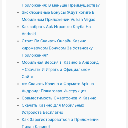
Приложения: В меньше Преимущества?
Эксклюзивные Бонусы Ждут хотите В
Мобильном Приложении Vulkan Vegas
Как забрать Apk Игрового Клуба На
Android
Стоит Ли Скачать Онлайн Казино
киромарусом Бонусом За Установку
Приложения?
Мобильная Версия📱 Казино а Андроид
– Скачать И Играть а Официальном
Сайте
же Скачать Казино а Формате Apk на
Андроид: Пошаговая Инструкция
Совместимость Смартфонов И Казино
Скачать Казино Для Мобильных
Устройств Бесплатно
Как Зарегистрироваться а Приложении
Пинап Казино?