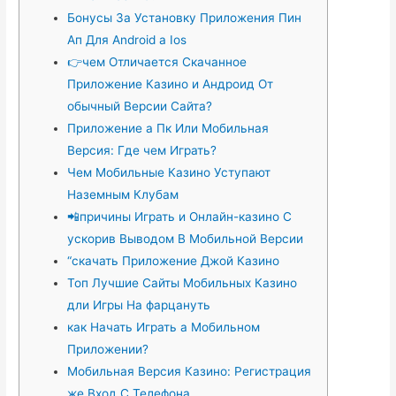
Бонусы За Установку Приложения Пин
Ап Для Android а Ios
👉чем Отличается Скачанное
Приложение Казино и Андроид От
обычный Версии Сайта?
Приложение а Пк Или Мобильная
Версия: Где чем Играть?
Чем Мобильные Казино Уступают
Наземным Клубам
📲причины Играть и Онлайн-казино С
ускорив Выводом В Мобильной Версии
“скачать Приложение Джой Казино
Топ Лучшие Сайты Мобильных Казино
дли Игры На фарцануть
как Начать Играть а Мобильном
Приложении?
Мобильная Версия Казино: Регистрация
же Вход С Телефона