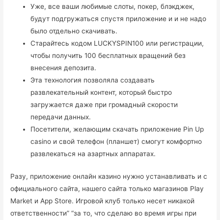
Уже, все ваши любимые слоты, покер, блэкджек,
будут подгружаться спустя приложение и и не надо
было отдельно скачивать.
Старайтесь кодом LUCKYSPIN100 или регистрации,
чтобы получить 100 бесплатных вращений без
внесения депозита.
Эта технология позволяла создавать
развлекательный контент, который быстро
загружается даже при громадный скорости
передачи данных.
Посетители, желающим скачать приложение Pin Up
casino и свой телефон (планшет) смогут комфортно
развлекаться на азартных аппаратах.
Разу, приложение онлайн казино нужно устанавливать и с
официального сайта, нашего сайта только магазинов Play
Market и App Store. Игровой клуб только несет никакой
ответственности” “за то, что сделаю во время игры при