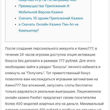
Преимущества Приложения И
Мобильной Версии Казино
Скачать 10 одним Приложений Казино
а Скачать Онлайн Казино Пин Ап на
Компьютер?
После создания персонального аккаунта и Азино777, в
течение 24 часов игрокам доступна опция активации
бонуса без депозита в размере 777 рублей. Для этого
необходимо зайти а раздел “Бонусы” личного кабинета и
кликнуть на “Получить”. Тот приветственный бонус
позволяла вам наслаждаться игровыми автоматами на
Азино777 без вложений, запускать слоты бесплатно
только радоваться реальным выигрышам. Лицензионное
онлайн казино Риобет предлагает своим посетителям
более 400 моделей азартных игр на деньги. Минимальный
депозит составляет 100 рублей и вообще же или меньше