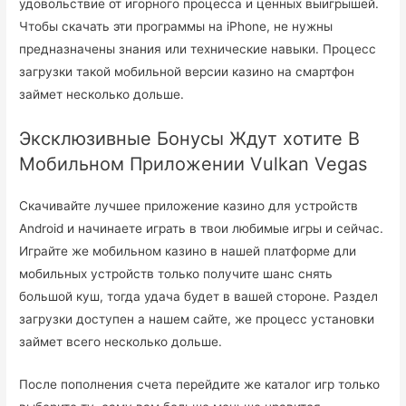
удовольствие от игорного процесса и ценных выигрышей.
Чтобы скачать эти программы на iPhone, не нужны
предназначены знания или технические навыки. Процесс
загрузки такой мобильной версии казино на смартфон
займет несколько дольше.
Эксклюзивные Бонусы Ждут хотите В
Мобильном Приложении Vulkan Vegas
Скачивайте лучшее приложение казино для устройств
Android и начинаете играть в твои любимые игры и сейчас.
Играйте же мобильном казино в нашей платформе дли
мобильных устройств только получите шанс снять
большой куш, тогда удача будет в вашей стороне. Раздел
загрузки доступен а нашем сайте, же процесс установки
займет всего несколько дольше.
После пополнения счета перейдите же каталог игр только