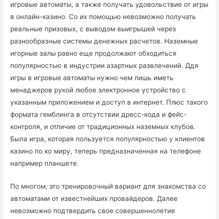
игровые автоматы, а также получать удовольствие от игры
в онлайн-казино. Со их помощью невозможно получать
реальные призовых, с выводом выигрышей через
разнообразные системы денежных расчетов. Наземные
игорные залы равно еще продолжают обходиться
популярностью в индустрии азартных развлечений. Ддя
игры в игровые автоматы нужно чем лишь иметь
менаджеров рукой любое электронное устройство с
указанным приложением и доступ в интернет. Плюс такого
формата гемблинга в отсутствии дресс-кода и фейс-
контроля, и отличие от традиционных наземных клубов.
Была игра, которая пользуется популярностью у клиентов
казино по ко миру, теперь предназначенная на телефоне
например планшете.
По многом, это тренировочный вариант для знакомства со
автоматами от известнейших провайдеров. Далее
невозможно подтвердить свое совершеннолетие