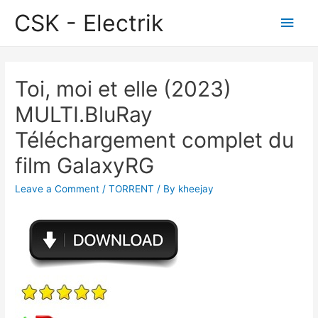
CSK - Electrik
Main
Men
Toi, moi et elle (2023)
MULTI.BluRay
Téléchargement complet du
film GalaxyRG
Leave a Comment
/
TORRENT
/ By
kheejay